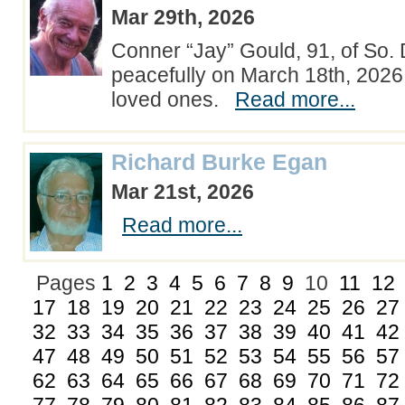
Mar 29th, 2026
Conner “Jay” Gould, 91, of So.
peacefully on March 18th, 202
loved ones.
Read more...
Richard Burke Egan
Mar 21st, 2026
Read more...
Pages
1
2
3
4
5
6
7
8
9
10
11
12
17
18
19
20
21
22
23
24
25
26
27
32
33
34
35
36
37
38
39
40
41
42
47
48
49
50
51
52
53
54
55
56
57
62
63
64
65
66
67
68
69
70
71
72