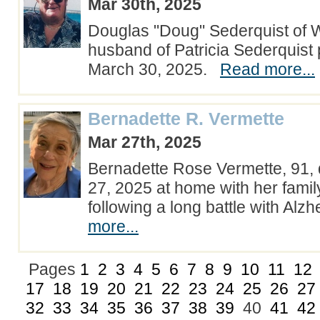
Mar 30th, 2025
Douglas "Doug" Sederquist of 
husband of Patricia Sederquis
March 30, 2025.
Read more...
Bernadette R. Vermette
Mar 27th, 2025
Bernadette Rose Vermette, 91,
27, 2025 at home with her famil
following a long battle with Al
more...
Pages
1
2
3
4
5
6
7
8
9
10
11
12
17
18
19
20
21
22
23
24
25
26
27
32
33
34
35
36
37
38
39
40
41
42