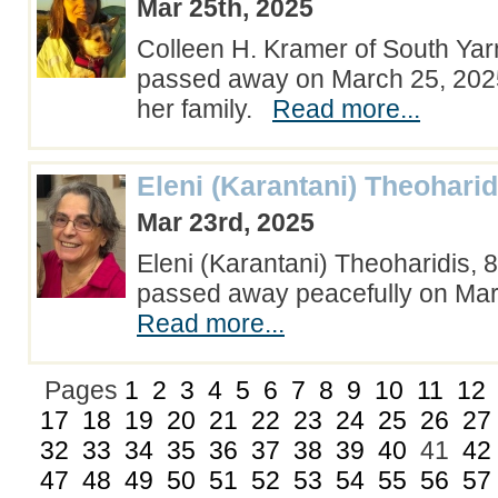
Mar 25th, 2025
Colleen H. Kramer of South Ya
passed away on March 25, 202
her family.
Read more...
Eleni (Karantani) Theoharid
Mar 23rd, 2025
Eleni (Karantani) Theoharidis, 
passed away peacefully on Ma
Read more...
Pages
1
2
3
4
5
6
7
8
9
10
11
12
17
18
19
20
21
22
23
24
25
26
27
32
33
34
35
36
37
38
39
40
41
42
47
48
49
50
51
52
53
54
55
56
57